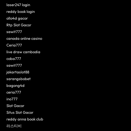
laser247 login
reddy book login
ollo4d gacor
Rtp Slot Gacor
sawit777
canada online casino
Ceria777
live draw cambodia
coba777
sawit777
jakartaslot88
sarangsbobet
bagong4d
ceria777
ino777
Slot Gacor
Situs Slot Gacor
reddy anna book club
라스티비