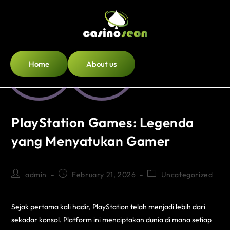
Home
About us
PlayStation Games: Legenda
yang Menyatukan Gamer
admin
February 21, 2026
Uncategorized
Sejak pertama kali hadir, PlayStation telah menjadi lebih dari
sekadar konsol. Platform ini menciptakan dunia di mana setiap