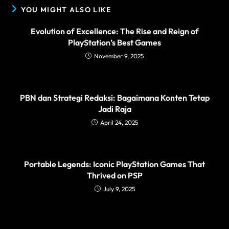
YOU MIGHT ALSO LIKE
Evolution of Excellence: The Rise and Reign of
PlayStation’s Best Games
November 9, 2025
PBN dan Strategi Redaksi: Bagaimana Konten Tetap
Jadi Raja
April 24, 2025
Portable Legends: Iconic PlayStation Games That
Thrived on PSP
July 9, 2025