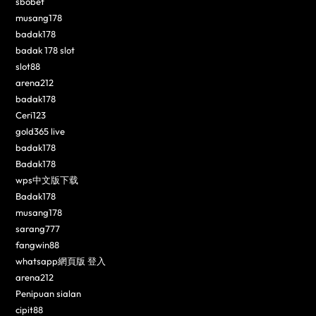
sbobet
musang178
badak178
badak 178 slot
slot88
arena212
badak178
Ceri123
gold365 live
badak178
Badak178
wps中文版下载
Badak178
musang178
sarang777
fangwin88
whatsapp網頁版 登入
arena212
Penipuan sialan
cipit88