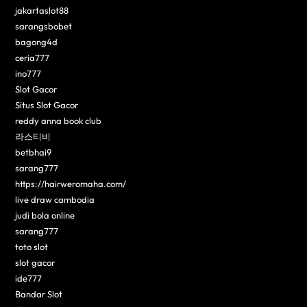
jakartaslot88
sarangsbobet
bagong4d
ceria777
ino777
Slot Gacor
Situs Slot Gacor
reddy anna book club
라스티비
betbhai9
sarang777
https://hairweromaha.com/
live draw cambodia
judi bola online
sarang777
toto slot
slot gacor
ide777
Bandar Slot