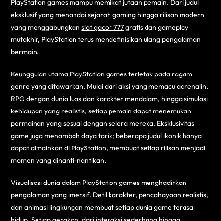
PlayStation games mampu memikat jutaan pemain. Dari judul
eksklusif yang menandai sejarah gaming hingga rilisan modern
yang menggabungkan
slot gacor 777
grafis dan gameplay
mutakhir, PlayStation terus mendefinisikan ulang pengalaman
bermain.
Keunggulan utama PlayStation games terletak pada ragam
genre yang ditawarkan. Mulai dari aksi yang memacu adrenalin,
RPG dengan dunia luas dan karakter mendalam, hingga simulasi
kehidupan yang realistis, setiap pemain dapat menemukan
permainan yang sesuai dengan selera mereka. Eksklusivitas
game juga menambah daya tarik; beberapa judul ikonik hanya
dapat dimainkan di PlayStation, membuat setiap rilisan menjadi
momen yang dinanti-nantikan.
Visualisasi dunia dalam PlayStation games menghadirkan
pengalaman yang imersif. Detil karakter, pencahayaan realistis,
dan animasi lingkungan membuat setiap dunia game terasa
hidup. Setiap gerakan, dari interaksi sederhana hingga