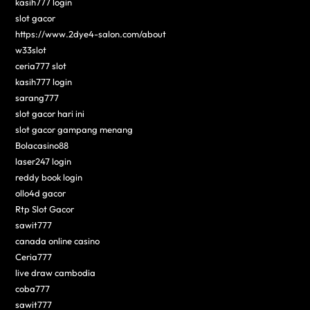
kasih777 login
slot gacor
https://www.2dye4-salon.com/about
w33slot
ceria777 slot
kasih777 login
sarang777
slot gacor hari ini
slot gacor gampang menang
Bolacasino88
laser247 login
reddy book login
ollo4d gacor
Rtp Slot Gacor
sawit777
canada online casino
Ceria777
live draw cambodia
coba777
sawit777