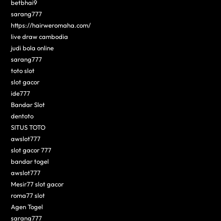
betbhai9
sarang777
https://hairweromaha.com/
live draw cambodia
judi bola online
sarang777
toto slot
slot gacor
ide777
Bandar Slot
dentoto
SITUS TOTO
awslot777
slot gacor 777
bandar togel
awslot777
Mesir77 slot gacor
roma77 slot
Agen Togel
sarang777