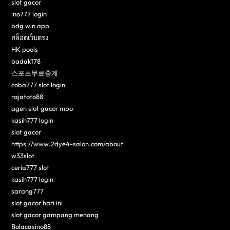
slot gacor
ino777 login
bdg win app
สล็อตเว็บตรง
HK pools
badak178
스포츠무료중계
coba777 slot login
rajatoto88
agen slot gacor mpo
kasih777 login
slot gacor
https://www.2dye4-salon.com/about
w33slot
ceria777 slot
kasih777 login
sarang777
slot gacor hari ini
slot gacor gampang menang
Bolacasino88